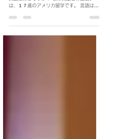
s-lessonのプロフィールを更
新しました。
【プロフィール更新内容】 はじめまして。
英語は好きですか？ 私の英語との出会い
は、１７歳のアメリカ留学です。 言語は生
もので常にブラッシュアップしないといけな
いので、 ６年前に、カナダ留学をして、
General Englishを受講し、カナダ式英語カ
リキュラムを体験した...